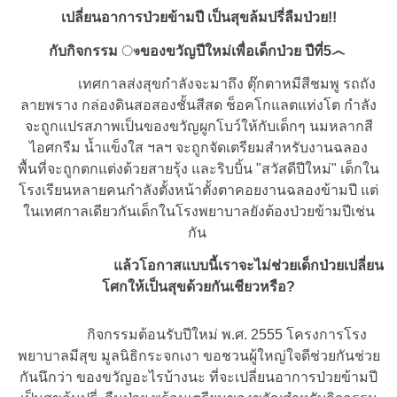
เปลี่ยนอาการป่วยข้ามปี เป็นสุขล้มปรี่ลืมป่วย
!!
กับกิจกรรม ෳของขวัญปีใหม่เพื่อเด็กป่วย ปีที่5෴
เทศกาลส่งสุขกำลังจะมาถึง ตุ๊กตาหมีสีชมพู รถถัง
ลายพราง กล่องดินสอสองชั้นสีสด ช็อคโกแลตแท่งโต กำลัง
จะถูกแปรสภาพเป็นของขวัญผูกโบว์ให้กับเด็กๆ นมหลากสี
ไอศกรีม น้ำแข็งใส ฯลฯ จะถูกจัดเตรียมสำหรับงานฉลอง
พื้นที่จะถูกตกแต่งด้วยสายรุ้ง และริบบิ้น "สวัสดีปีใหม่" เด็กใน
โรงเรียนหลายคนกำลังตั้งหน้าตั้งตาคอยงานฉลองข้ามปี แต่
ในเทศกาลเดียวกันเด็กในโรงพยาบาลยังต้องป่วยข้ามปีเช่น
กัน
แล้วโอกาสแบบนี้เราจะไม่ช่วยเด็กป่วยเปลี่ยน
โศกให้เป็นสุขด้วยกันเชียวหรือ
?
กิจกรรมต้อนรับปีใหม่ พ.ศ.
2555
โครงการโรง
พยาบาลมีสุข มูลนิธิกระจกเงา ขอชวนผู้ใหญ่ใจดีช่วยกันช่วย
กันนึกว่า ของขวัญอะไรบ้างนะ ที่จะเปลี่ยนอาการป่วยข้ามปี