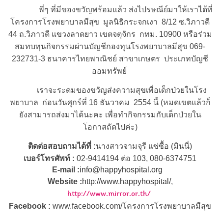
พี่ๆ ที่มีของขวัญพร้อมแล้ว ส่งไปรษณีย์มาให้เราได้ที่
โครงการโรงพยาบาลมีสุข
มูลนิธิกระจกเงา
8/12
ซ
.
วิภาวดี
44 ถ.วิภาวดี แขวงลาดยาว เขตจตุจักร
กทม.
10900
หรือร่วม
สมทบทุนกิจกรรมผ่านบัญชี
กองทุนโรงพยาบาลมีสุข
069-
232731-3
ธนาคารไทยพาณิชย์ สาขาเกษตร
ประเภทบัญชี
ออมทรัพย์
เราจะระดมของขวัญส่งความสุขเพื่อเด็กป่วยในโรง
พยาบาล
ก่อนวันศุกร์ที่
16
ธันวาคม
2554
นี้ (หมดเขตแล้วก็
ยังสามารถส่งมาได้นะคะ เพื่อทำกิจกรรมกับเด็กป่วยใน
โอกาสถัดไปค่ะ)
ติดต่อสอบถามได้ที่
:
นางสาวจามจุรี แซ่ซื้อ (มินนี่)
เบอร์โทรศัพท์
:
02-9414194
ต่อ
103
,
080-6374751
E-mail :
info@happyhospital.org
Website :
http://www.happyhospital/
,
http://www.mirror.or.th/
Facebook :
www.facebook.com/
โครงการโรงพยาบาลมีสุข