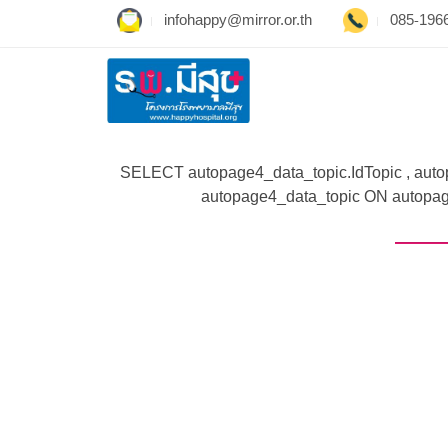
infohappy@mirror.or.th
085-196
SELECT autopage4_data_topic.IdTopic , aut
autopage4_data_topic ON autopag