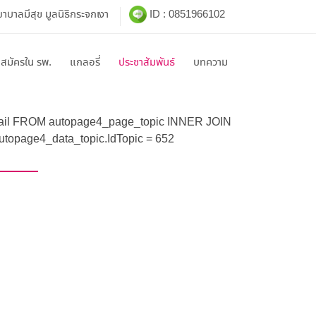
บาลมีสุข มูลนิธิกระจกเงา
ID : 0851966102
าสมัครใน รพ.
แกลอรี่
ประชาสัมพันธ์
บทความ
etail FROM autopage4_page_topic INNER JOIN
topage4_data_topic.IdTopic = 652