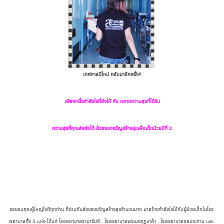
เทศกาลปีใหม่ กลับมาอีกครั้ง!!
เพียงหนึ่งกำลังใจที่ส่งให้ กับ หลายความสุขที่ได้รับ
ความสุขที่คุณส่งต่อได้ ด้วยของขวัญสร้างสุขเพื่อเด็กป่วยปีที่ 4
ขอขอบคุณผู้ใหญ่ใจดีทุกท่าน ที่ร่วมกันส่งของขวัญสร้างสุขจำนวนมาก มาสร้างกำลังใจให้กับผู้ป่วยเด็กในโรง
พยาบาลทั้ง 4 แห่ง ได้แก่ โรงพยาบาลรามาธิบดี , โรงพยาบาลพระมงกุฎเกล้า , โรงพยาบาลชลประทาน และ