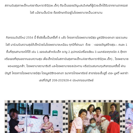
สถานบันสุขภาพเด็กแห่งชาติมหาราชินี(รพ.เด็ก) ถือเป็นของขวัญแสนวิเศษที่ผู้ป่วยเด็กได้รับจากซานตาครอส
ใจดี แม้ยามเจ็บป่วย ต้องรักษาตัวอยู่ในโรงพยาบาลเป็นเวลานาน
กิจกรรมวันปีใหม่ 2554 นี้ ซึ่งจัดขึ้นเป็นครั้งที่ 4 แล้ว โครงการโรงพยาบาลมีสุข มูลนิธิกระจกเงา ขอชวนคน
ใจดี มาร่วมปันความสุขให้เด็กป่วยในโรงพยาบาลเหมือน ทุกปีที่ผ่านมา ด้วย ෳของขวัญสร้างสุข෴ คนละ 1
ชิ้นที่คุณสามารถให้ได้ เช่น 1.ของเล่นสำหรับเด็ก ช/ญ 2.อุปกรณ์เครื่องเขียน 3.นมกล่องทุกชนิด 4.ตุ๊กตา
หรือของที่คุณอยากมอบความสุข เพื่อเด็กป่วยในสถาบันสุขภาพเด็กแห่งชาติมหาราชินี(รพ.เด็ก) , โรงพยาบาล
พระมงกุฎเกล้า, โรงพยาบาลรามาธิบดี และโรงพยาบาลชลประทาน หรือร่วมสมทบทุนกิจกรรมครั้งนี้ ผ่าน
บัญชี โครงการโรงพยาบาลมีสุข โดยมูลนิธิกระจกเงา ธนาคารไทยพาณิชย์ สาขาย่อยเซ็นจูรี่ เดอะ มูฟวี่ พลาซ่า
เลขที่บัญชี 208-202928-4 ประเภทออมทรัพย์