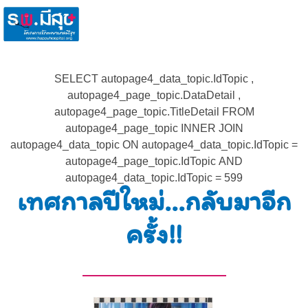
SELECT autopage4_data_topic.IdTopic ,
autopage4_page_topic.DataDetail ,
autopage4_page_topic.TitleDetail FROM
autopage4_page_topic INNER JOIN
autopage4_data_topic ON autopage4_data_topic.IdTopic =
autopage4_page_topic.IdTopic AND
autopage4_data_topic.IdTopic = 599
เทศกาลปีใหม่...กลับมาอีก
ครั้ง!!