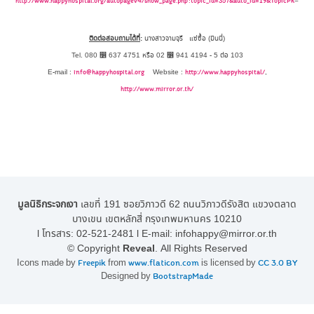
http://www.happyhospital.org/autopagev4/show_page.php?topic_id=357&auto_id=19&TopicPk
=
ติดต่อสอบถามได้ที่
:
นางสาวจามจุรี แซ่ซื้อ (มินนี่)
Tel. 080 ෶ 637 4751 หรือ 02 ෶ 941 4194 - 5 ต่อ 103
E-mail :
info@happyhospital.org
Website :
http://www.happyhospital/
,
http://www.mirror.or.th/
มูลนิธิกระจกเงา
เลขที่ 191 ซอยวิภาวดี 62 ถนนวิภาวดีรังสิต แขวงตลาด
บางเขน เขตหลักสี่ กรุงเทพมหานคร 10210
l โทรสาร:
02-521-2481
l E-mail:
infohappy@mirror.or.th
© Copyright
Reveal
. All Rights Reserved
Icons made by
Freepik
from
www.flaticon.com
is licensed by
CC 3.0 BY
Designed by
BootstrapMade