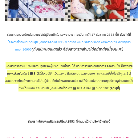
ร่วมระดมของขวัญส่งความสุขให้ผู้ป่วยเด็กในโรงพยาบาล ก่อนวันศุกร์ที่ 17 ธันวาคม 2553 นี้!!
ส่งมาได้ที่
โครงการโรงพยาบาลมีสุข มูลนิธิกระจกเงา 8/12 ซ.วิภาวดี 44 ถ.วิภาวดี-รังสิต แขวงลาดยาว เขตจตุจักร
(ถึงแม้หมดเขตแล้ว ก็ยังสามารถส่งมาได้อย่างต่อเนื่องนะค่ะ)
กทม. 10900
และสามารถร่วมแบ่งเบาความทุกข์ของผู้ประสบภัยน้ำท่วมได้ ด้วยการร่วมระดมข้าวสาร อาหารแห้ง
โดยเฉพาะ
นมผงสำหรับเด็ก
1෶ 3 ปี
(ยี่ห้อ
s-26 , Dumex , Enfagro , Lactogen และตราหมีน้ำผึ้ง ทั้งสูตร 1 2
3)
นอก จากได้สร้างความสุขให้กับผู้ป่วยเด็กในโรงพยาบาลแล้ว ยังได้ร่วมแบ่งเบาความทุกข์ของผู้ประสบภัยน้ำ
ท่วมได้เช่นกัน สอบถามข้อมูลเพิ่มเติมได้ที่ 02 ෶ 941 4194 ෶ 5 ต่อ 102
(คุณสุกี้)
สามารถเข้าชมภาพกิจกรรมปีใหม่
2553 ที่ผ่านมาได้ ตามลิงค์ข้างล่างนี้