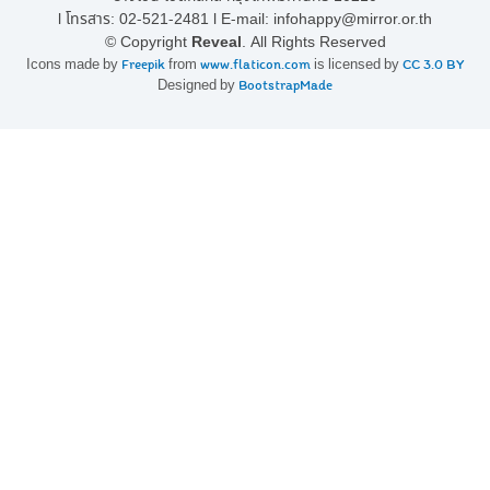
l โทรสาร:
02-521-2481
l E-mail:
infohappy@mirror.or.th
© Copyright
Reveal
. All Rights Reserved
Icons made by
Freepik
from
www.flaticon.com
is licensed by
CC 3.0 BY
Designed by
BootstrapMade