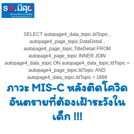
SELECT autopage4_data_topic.IdTopic ,
autopage4_page_topic.DataDetail ,
autopage4_page_topic.TitleDetail FROM
autopage4_page_topic INNER JOIN
autopage4_data_topic ON autopage4_data_topic.IdTopic =
autopage4_page_topic.IdTopic AND
autopage4_data_topic.IdTopic = 1898
ภาวะ MIS-C หลังติดโควิด
อันตรายที่ต้องเฝ้าระวังใน
เด็ก !!!