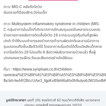
ภาวะ MIS-C หลังติดโควิด
อันตรายที่ต้องเฝ้าระวังในเด็ก
ภาวะ Multisystem inflammatory syndrome in children (MIS-
C กลุ่มอาการในเด็กที่เกิดจากการอักเสบรุนแรงในหลายระบบของ
ร่างกายภายหลังการติดเชื้อโควิด-19 จากระบบภูมิคุ้มกันที่สูงผิด
ปกติ ทำให้ระบบต่างๆของร่างกายทำงานผิดปกติและอาจมีอาการ
รุนแรงจนถึงขั้นเสียชีวิตได้ โดยอาการเริ่มเกิดได้ตั้งแต่หลังเด็กหาย
จากโรคโควิด-19 ไปจนถึง 6 สัปดาห์หลังจากหายป่วยแล้ว ซึ่งผู้
ปกครองควรเฝ้าระวังและสังเกตอย่างใกล้ชิดนะ
ที่มา : https://www.synphaet.co.th/children-
ramintra/%E0%B8%81%E0%B8%A5%E0%B8%B8%E0
fbclid=IwAR2BccUAe3_fgpKxB9d46aRx0h9uIyo6JW10vxf
มูลนิธิกระจกเงา
เลขที่ 191 ซอยวิภาวดี 62 ถนนวิภาวดีรังสิต แขวงตลาด
บางเขน เขตหลักสี่ กรุงเทพมหานคร 10210