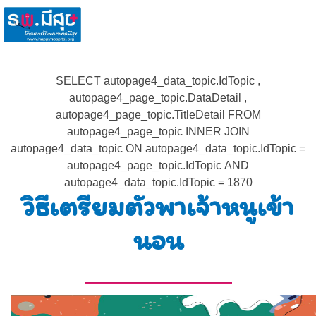
SELECT autopage4_data_topic.IdTopic ,
autopage4_page_topic.DataDetail ,
autopage4_page_topic.TitleDetail FROM
autopage4_page_topic INNER JOIN
autopage4_data_topic ON autopage4_data_topic.IdTopic =
autopage4_page_topic.IdTopic AND
autopage4_data_topic.IdTopic = 1870
วิธีเตรียมตัวพาเจ้าหนูเข้า
นอน