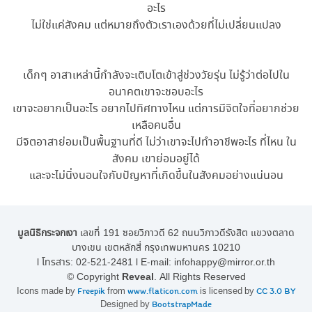
อะไร
ไม่ใช่แค่สังคม แต่หมายถึงตัวเราเองด้วยที่ไม่เปลี่ยนแปลง
เด็กๆ อาสาเหล่านี้กำลังจะเติบโตเข้าสู่ช่วงวัยรุ่น ไม่รู้ว่าต่อไปใน
อนาคตเขาจะชอบอะไร
เขาจะอยากเป็นอะไร อยากไปทิศทางไหน แต่การมีจิตใจที่อยากช่วย
เหลือคนอื่น
มีจิตอาสาย่อมเป็นพื้นฐานที่ดี ไม่ว่าเขาจะไปทำอาชีพอะไร ที่ไหน ใน
สังคม เขาย่อมอยู่ได้
และจะไม่นิ่งนอนใจกับปัญหาที่เกิดขึ้นในสังคมอย่างแน่นอน
มูลนิธิกระจกเงา
เลขที่ 191 ซอยวิภาวดี 62 ถนนวิภาวดีรังสิต แขวงตลาด
บางเขน เขตหลักสี่ กรุงเทพมหานคร 10210
l โทรสาร:
02-521-2481
l E-mail:
infohappy@mirror.or.th
© Copyright
Reveal
. All Rights Reserved
Icons made by
Freepik
from
www.flaticon.com
is licensed by
CC 3.0 BY
Designed by
BootstrapMade