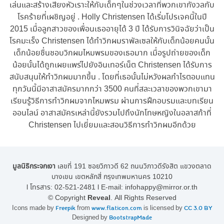
เล่นและสร้างเสียงหัวเราะให้กับเด็กๆในช่วงเวลาที่พวกเขากังวลกับ
โรคร้ายที่เผชิญอยู่ . Holly Christensen ได้เริ่มโปรเจคนี้ในปี
2015 เมื่อลูกสาวของเพื่อนเธออายุได้ 3 ปี ได้รับการวินิจฉัยว่าเป็น
โรคมะเร็ง Christensen ได้ทำวิกผมราพัลเซลให้กับเด็กน้อยคนนั้น
เด็กน้อยชื่นชอบวิกผมไหมพรมของเธอมาก เมื่อรูปถ่ายของเด็ก
น้อยนั้นได้ถูกเผยแพร่ไปยังอินเทอร์เน็ต Christensen ได้รับการ
สนับสนุนให้ทำวิกผมมากขึ้น . โดยที่เธอนั้นไม่หวังผลกำไรตอบแทน
ทุกวันนี้มีอาสาสมัครมากกว่า 3500 คนที่สละเวลาของพวกเขามา
เรียนรู้วิธีการทำวิกผมจากไหมพรม ผ่านการฝึกอบรมและบทเรียน
ออนไลน์ อาสาสมัครเหล่านี้ยังรวมไปถึงนักโทษหญิงในอลาสก้าที่
Christensen ไปเยี่ยมและสอนวิธีการทำวิกผมอีกด้วย
มูลนิธิกระจกเงา
เลขที่ 191 ซอยวิภาวดี 62 ถนนวิภาวดีรังสิต แขวงตลาด
บางเขน เขตหลักสี่ กรุงเทพมหานคร 10210
l โทรสาร:
02-521-2481
l E-mail:
infohappy@mirror.or.th
© Copyright
Reveal
. All Rights Reserved
Icons made by
Freepik
from
www.flaticon.com
is licensed by
CC 3.0 BY
Designed by
BootstrapMade