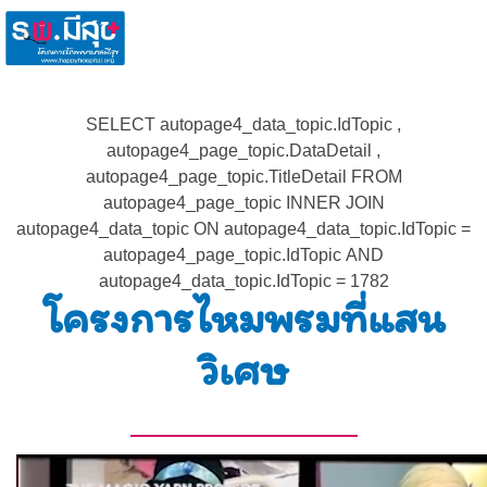
SELECT autopage4_data_topic.IdTopic ,
autopage4_page_topic.DataDetail ,
autopage4_page_topic.TitleDetail FROM
autopage4_page_topic INNER JOIN
autopage4_data_topic ON autopage4_data_topic.IdTopic =
autopage4_page_topic.IdTopic AND
autopage4_data_topic.IdTopic = 1782
โครงการไหมพรมที่แสน
วิเศษ