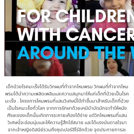
เด็กป่วยโรคมะเร็งได้รับวิกผมที่ทำจากไหมพรม วิกผมที่ทำจากไหม
พรมได้นำความเพลิดเพลินและความสนุกมาให้แก่เด็กที่ป่วยเป็นโรค
มะเร็ง . โครงการไหมพรมที่แสนวิเศษนี้ได้ทำขึ้นมาสำหรับเด็กที่ป่วย
เป็นโรคมะเร็งทั่วโลก จากการรักษาด้วยเคมีบำบัดมักจะทำให้หนัง
ศีรษะของเด็กนั้นเกิดการระคายเคืองได้ง่าย แต่วิกไหมพรมที่แสน
วิเศษนี้จะอ่อนนุ่มและให้ความรู้สึกใส่สบาย และได้แรงบันดาลใจมา
จากเจ้าหญิงดิสนีย์รวมถึงซุปเปอร์ฮีโร่อีกด้วย จุดประกายการละ