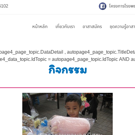
6102
โครงการโรงพยา
หน้าหลัก
เกี่ยวกับเรา
อาสาสมัคร
ชุดความรู้อาส
opage4_page_topic.DataDetail , autopage4_page_topic.TitleD
4_data_topic.IdTopic = autopage4_page_topic.IdTopic AND au
กิจกรรม