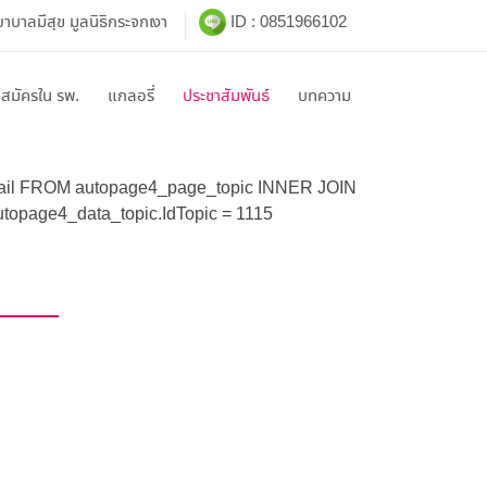
บาลมีสุข มูลนิธิกระจกเงา
ID : 0851966102
าสมัครใน รพ.
แกลอรี่
ประชาสัมพันธ์
บทความ
etail FROM autopage4_page_topic INNER JOIN
topage4_data_topic.IdTopic = 1115