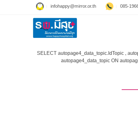
infohappy@mirror.or.th
085-196
SELECT autopage4_data_topic.IdTopic , aut
autopage4_data_topic ON autopage